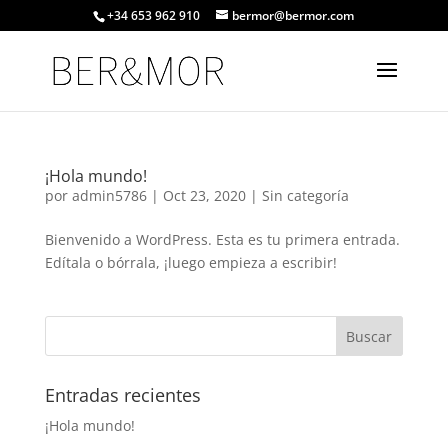
+34 653 962 910
bermor@bermor.com
¡Hola mundo!
por
admin5786
|
Oct 23, 2020
|
Sin categoría
Bienvenido a WordPress. Esta es tu primera entrada.
Edítala o bórrala, ¡luego empieza a escribir!
Entradas recientes
¡Hola mundo!